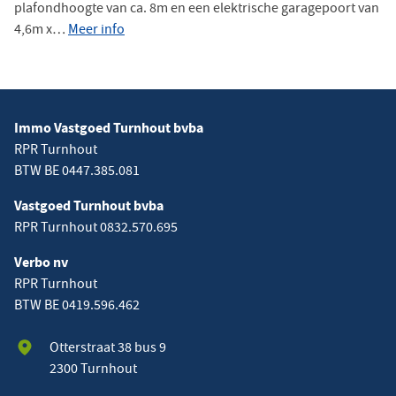
plafondhoogte van ca. 8m en een elektrische garagepoort van
4,6m x…
Meer info
Immo Vastgoed Turnhout bvba
RPR Turnhout
BTW BE 0447.385.081
Vastgoed Turnhout bvba
RPR Turnhout 0832.570.695
Verbo nv
RPR Turnhout
BTW BE 0419.596.462
Otterstraat 38 bus 9
2300 Turnhout