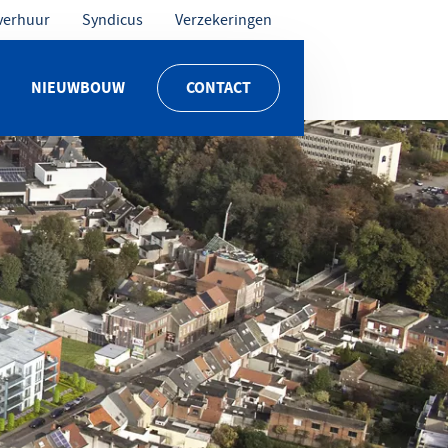
verhuur
Syndicus
Verzekeringen
NIEUWBOUW
CONTACT