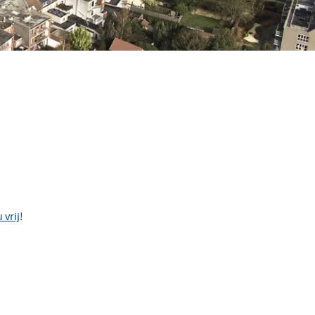
 vrij
!