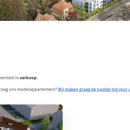
enteel in
verkoop
.
u graag ons modelappartement?
Wij maken graag de nodige tijd voor u