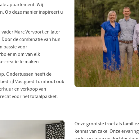
eale appartement. Wij
n. Op deze manier inspireert u
 vader Marc Vervoort en later
. Door de combinatie van hun
en passie voor
rbo er in om van elk
e creatie te maken.
oop. Ondertussen heeft de
erbedrijf Vastgoed Turnhout ook
verhuur en verkoop van
erecht voor het totaalpakket.
Onze grootste troef als famili
kennis van zake. Onze ervaring
vader op zoon en dochter doo